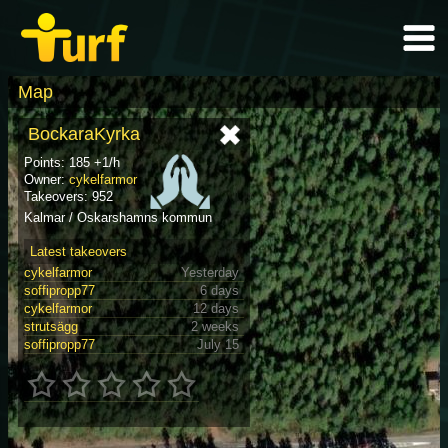
Map
BockaraKyrka
Points: 185 +1/h
Owner:
cykelfarmor
Takeovers: 952
Kalmar / Oskarshamns kommun
Latest takeovers
cykelfarmor
Yesterday
soffipropp77
6 days
cykelfarmor
12 days
strutsägg
2 weeks
soffipropp77
July 15