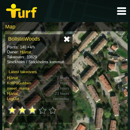
Map
BollstaWoods
Points: 140 +4/h
Owner:
Hjärtat_
Takeovers: 10829
Stockholm / Stockholms kommun
Latest takeovers
Hjärtat_
2 hours
KollPåGubben
7 hours
sweet_mama
15 hours
Hjärtat_
23 hours
LogOut
Yesterday