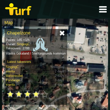
Map
Chapelzone
Points: 185 +1/h
Owner:
SingingC
Takeovers: 2788
Västra Götaland / Stenungsunds kommun
Latest takeovers
SingingC
Yesterday
stenta
2 days
Vattentrollet
2 days
Fandango
3 days
stenta
4 days