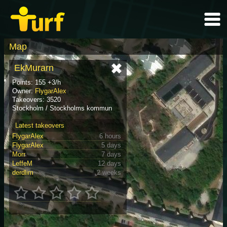
Map
EkMurarn
Points: 155 +3/h
Owner:
FlygarAlex
Takeovers: 3520
Stockholm / Stockholms kommun
Latest takeovers
FlygarAlex
6 hours
FlygarAlex
5 days
Morr
7 days
LeffeM
12 days
derdlim
2 weeks