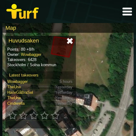
Map
Huvudsaken
Points: 80 +8/h
Owner:
Wowbagger
Takeovers: 6428
Stockholm / Solna kommun
Latest takeovers
Wowbagger
5 hours
TheUrw
Yesterday
HaileGåBraSel
Yesterday
TheUrw
Yesterday
Cinderella
Yesterday