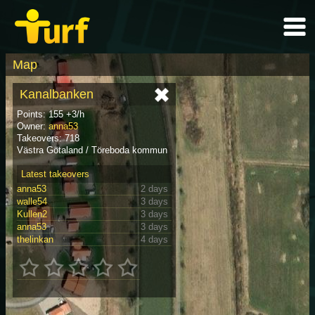
Map
Kanalbanken
Points: 155 +3/h
Owner:
anna53
Takeovers: 718
Västra Götaland / Töreboda kommun
Latest takeovers
anna53
2 days
walle54
3 days
Kullen2
3 days
anna53
3 days
thelinkan
4 days