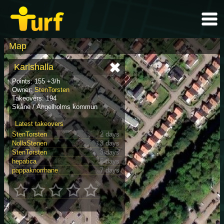
Map
Karlshalla
Points: 155 +3/h
Owner:
StenTorsten
Takeovers: 194
Skåne / Ängelholms kommun
Latest takeovers
StenTorsten
2 days
NollaStenen
3 days
StenTorsten
3 days
hepatica
5 days
pappaknorrhane
7 days