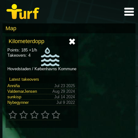
Map
Kilometerdopp
Points: 185 +1/h
Takeovers: 4
Hovedstaden / Københavns Kommune
Latest takeovers
Anniña
Jul 23 2025
ValdemarJensen
Aug 29 2024
sunkisp
Jul 14 2024
Nybegynner
Jul 9 2022