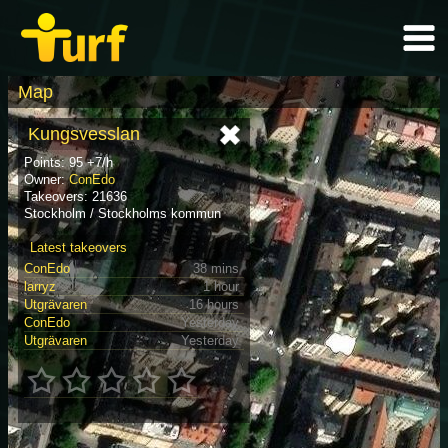
Map
Kungsvesslan
Points: 95 +7/h
Owner:
ConEdo
Takeovers: 21636
Stockholm / Stockholms kommun
Latest takeovers
ConEdo
38 mins
larryz
1 hour
Utgrävaren
16 hours
ConEdo
Yesterday
Utgrävaren
Yesterday