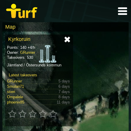
Map
Kyrkoruin
Points: 140 +4/h
Owner:
GRunner
Takeovers: 530
Jämtland / Östersunds kommun
Latest takeovers
GRunner
5 days
Smulan71
6 days
stieri
7 days
Ompalele
8 days
phoenix85
11 days