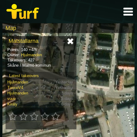
Map
Matstallarna
Points: 140 +4/h
Owner:
Hjulmanden
Takeovers: 427
Skåne / Malmö kommun
Latest takeovers
Hjulmanden
Yesterday
TuonoV4
Yesterday
Hjulmanden
3 days
vuuv
5 days
Király
6 days