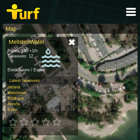
Map
MellstenWater
Points: 185 +1/h
Takeovers: 12
Etelä-Suomi / Espoo
Latest takeovers
rättänä
February 14
Welshman
Mar 5 2021
WildLynx
Sep 1 2019
Anniña
Jul 27 2019
Esbo
Aug 16 2018