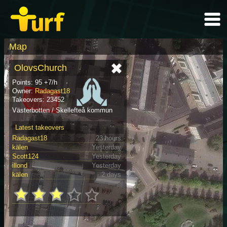
Map
OlovsChurch
Points: 95 +7/h
Owner:
Radagast18
Takeovers: 23452
Västerbotten / Skellefteå kommun
Latest takeovers
Radagast18
23 hours
kälen
Yesterday
Scott124
Yesterday
illond
Yesterday
kälen
2 days