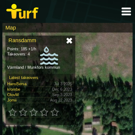
Map
Ransdamm
Points: 185 +1/h
Takeovers: 4
Värmland / Munkfors kommun
Latest takeovers
HansBersa
Jul 3 2025
krombe
Dec 6 2023
OlovM
Sep 3 2023
Jomii
Aug 22 2023