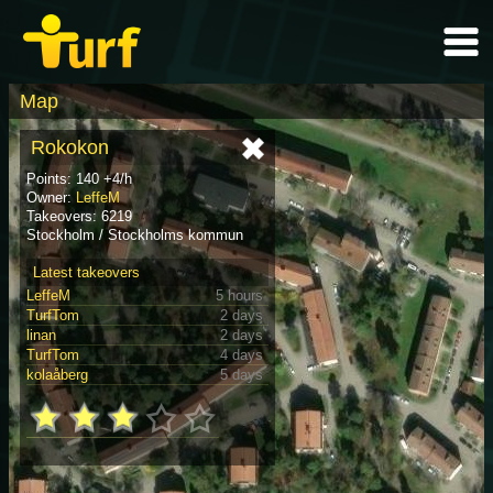
Map
Rokokon
Points: 140 +4/h
Owner:
LeffeM
Takeovers: 6219
Stockholm / Stockholms kommun
Latest takeovers
LeffeM
5 hours
TurfTom
2 days
linan
2 days
TurfTom
4 days
kolaåberg
5 days