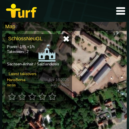
Map
SchlossNeuGL
Points: 185 +1/h
Takeovers: 2
Sachsen-Anhalt / Salzlandkreis
Latest takeovers
HansBersa
Apr 16 2025
nicos
Jun 7 2024