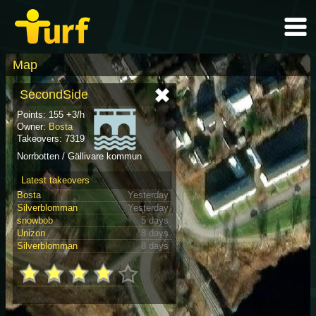
Map
SecondSide
Points: 155 +3/h
Owner:
Bosta
Takeovers: 7319
Norrbotten / Gällivare kommun
Latest takeovers
Bosta
Yesterday
Silverblomman
Yesterday
snowbob
5 days
Unizon
8 days
Silverblomman
8 days