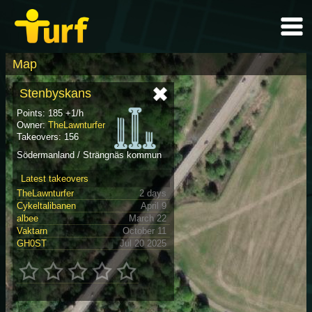
Map
Stenbyskans
Points: 185 +1/h
Owner:
TheLawnturfer
Takeovers: 156
Södermanland / Strängnäs kommun
Latest takeovers
TheLawnturfer
2 days
Cykeltalibanen
April 9
albee
March 22
Vaktarn
October 11
GH0ST
Jul 20 2025