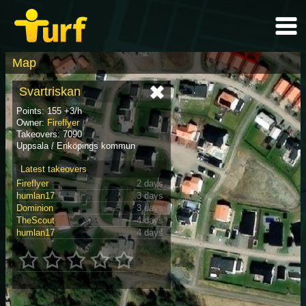
Map
Svartriskan
Points: 155 +3/h
Owner:
Fireflyer
Takeovers: 7090
Uppsala / Enköpings kommun
Latest takeovers
Fireflyer
2 days
humlan17
3 days
Dominion
3 days
TheScout
4 days
humlan17
4 days