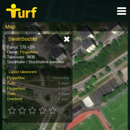
Map
SwanSoccer
Points: 170 +2/h
Owner:
FlygarAlex
Takeovers: 3838
Stockholm / Stockholms kommun
Latest takeovers
FlygarAlex
Yesterday
Zudo
3 days
FlygarAlex
3 days
Zudo
4 days
Granbrott
4 days