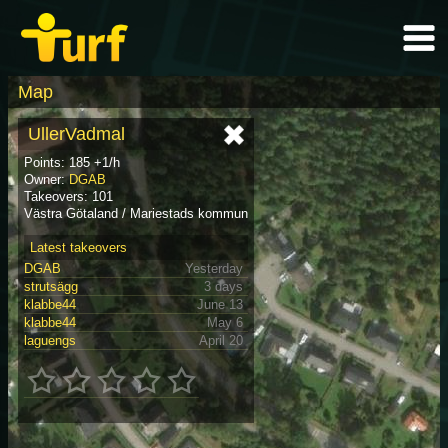
Map
UllerVadmal
Points: 185 +1/h
Owner:
DGAB
Takeovers: 101
Västra Götaland / Mariestads kommun
Latest takeovers
DGAB
Yesterday
strutsägg
3 days
klabbe44
June 13
klabbe44
May 6
laguengs
April 20