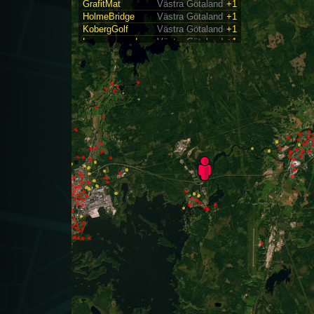
GrafitMat
Västra Götaland
+1
HolmeBridge
Västra Götaland
+1
KobergGolf
Västra Götaland
+1
Lagmansered
Västra Götaland
+1
Lagmanskoruin
Västra Götaland
+2
MindreBro
Västra Götaland
+1
Slätthult
Västra Götaland
+1
SolleCentrum
Västra Götaland
+2
Strömhättan
Västra Götaland
+1
TågetHarGått
Västra Götaland
+1
Velanda9
Västra Götaland
+1
VelandaRunor
Västra Götaland
+1
Väneåsaka
Västra Götaland
+1
Åkerssjövy
Västra Götaland
+1