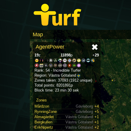
Map
AgentPower
19
z
11898
p
+
29
Rank: 54 - Incredible Turfer
Region: Västra Götaland
Zones taken: 37093 (1912 unique)
Total points: 8201891p
Block time: 23 min 30 sek
Zones
Mårdzon
Gävleborg
+4
RynningZone
Gävleborg
+5
Almagärdet
Västra Götaland
+1
Bergkullen
Västra Götaland
+1
ErikNipertz
Västra Götaland
+2