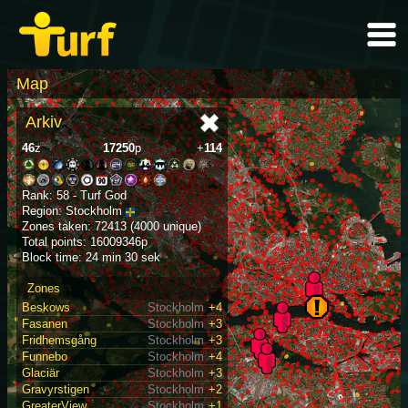
Map
Arkiv
46
z
17250
p
+
114
Rank: 58 - Turf God
Region: Stockholm
Zones taken: 72413 (4000 unique)
Total points: 16009346p
Block time: 24 min 30 sek
Zones
Beskows
Stockholm
+4
Fasanen
Stockholm
+3
Fridhemsgång
Stockholm
+3
Funnebo
Stockholm
+4
Glaciär
Stockholm
+3
Gravyrstigen
Stockholm
+2
GreaterView
Stockholm
+1