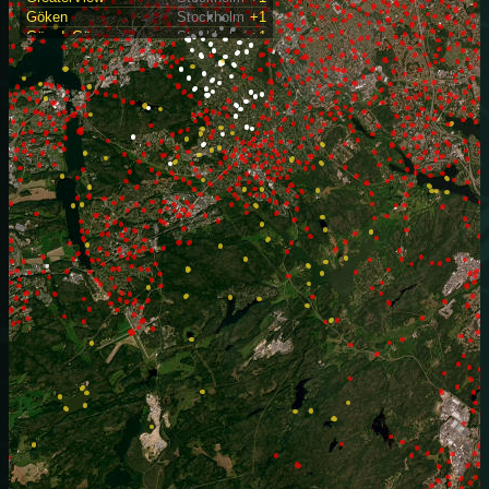
Göken
Stockholm
+1
GömdaGömman
Stockholm
+1
HällOchMyr
Stockholm
+2
Höken
Stockholm
+1
Juristen
Stockholm
+1
Kaktusstigen
Stockholm
+3
Klippherren
Stockholm
+1
Kästakorset
Stockholm
+2
LadyBugPark
Stockholm
+2
LonglakeView
Stockholm
+3
LongSeaBath
Stockholm
+3
LongSeaBridge
Stockholm
+3
LummigtSätt
Stockholm
+3
LångbroGård
Stockholm
+1
Långsjöbro
Stockholm
+5
Lövmuraren
Stockholm
+1
Mickelsberg
Stockholm
+5
MickelZone
Stockholm
+5
NarciZone
Stockholm
+3
NorthMeadow
Stockholm
+2
Notarien
Stockholm
+4
Oknyttet
Stockholm
+2
OnTheRocks
Stockholm
+1
RedHookZone
Stockholm
+4
Reginastigen
Stockholm
+1