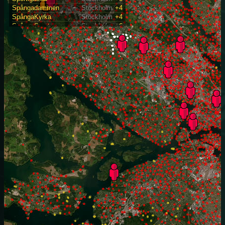
Spångadammen
Stockholm
+4
SpångaKyrka
Stockholm
+4
SpångaSport
Stockholm
+6
Stavgångsmil
Stockholm
+6
Svanspång
Stockholm
+5
TeenPond
Stockholm
+5
TenstaGreen
Stockholm
+5
Torpstugan
Stockholm
+6
Xzone
Stockholm
+5