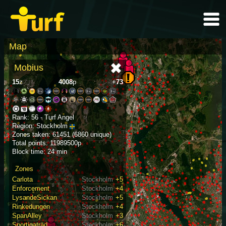
Map
Mobius
15
z
4008
p
+
73
Rank: 56 - Turf Angel
Region: Stockholm
Zones taken: 61451 (6860 unique)
Total points: 11989500p
Block time: 24 min
Zones
Carlota
Stockholm
+5
Enforcement
Stockholm
+4
LysandeSickan
Stockholm
+5
Rinkedungen
Stockholm
+4
SpanAlley
Stockholm
+3
Sportigaträd
Stockholm
+6