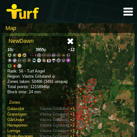
Map
NewDawn
10
z
3955
p
+
12
Rank: 56 - Turf Angel
Region: Västra Götaland
Zones taken: 50486 (3491 unique)
Total points: 12158946p
Block time: 24 min
Zones
Galaxslut
Västra Götaland
+1
Granstigen
Västra Götaland
+1
GårUnder
Västra Götaland
+2
Heneporten
Västra Götaland
+2
Loringa
Västra Götaland
+1
Morkullevägen
Västra Götaland
+1