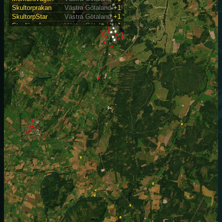
Skultorprakan
Västra Götaland
+1
SkultorpStar
Västra Götaland
+1
Stenlängd
Västra Götaland
+1
Vibozon
Västra Götaland
+1