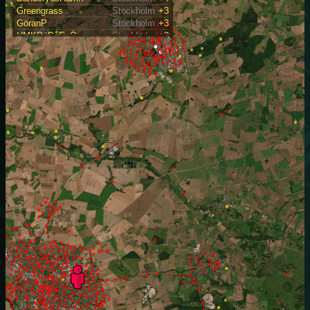
Greengrass
Stockholm
+3
GöranP
Stockholm
+3
HMKDöPåEnÖ
Stockholm
+2
Jonstorp
Stockholm
+4
Katlagrottan
Stockholm
+1
Krontennis
Stockholm
+1
Lalalahäll
Stockholm
+2
LittleBritain
Stockholm
+2
Peacemoose
Stockholm
+3
Ranängen
Stockholm
+2
Skogssnurr
Stockholm
+3
SlårNerifrån
Stockholm
+4
Stenbåten
Stockholm
+2
Storängsviken
Stockholm
+3
Svalnästennis
Stockholm
+2
SvalnäsWoods
Stockholm
+1
TrampaRätt
Stockholm
+1
Väringavägen
Stockholm
+2
WittrocksTorn
Stockholm
+3
Ålkistan
Stockholm
+3