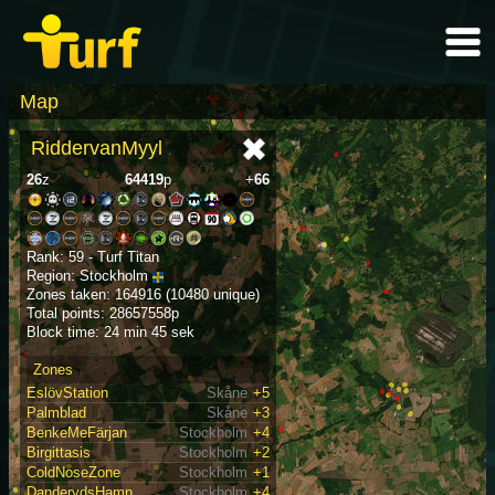
Map
RiddervanMyyl
26
z
64419
p
+
66
Rank: 59 - Turf Titan
Region: Stockholm
Zones taken: 164916 (10480 unique)
Total points: 28657558p
Block time: 24 min 45 sek
Zones
EslövStation
Skåne
+5
Palmblad
Skåne
+3
BenkeMeFärjan
Stockholm
+4
Birgittasis
Stockholm
+2
ColdNoseZone
Stockholm
+1
DanderydsHamn
Stockholm
+4