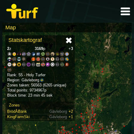
Map
Statskartograf
2
z
3169
p
+
3
Rank: 55 - Holy Turfer
Region: Gävleborg
Zones taken: 56563 (6265 unique)
Total points: 9734967p
Block time: 23 min 45 sek
Zones
BrödÅBänk
Gävleborg
+2
KingFarmSki
Gävleborg
+1