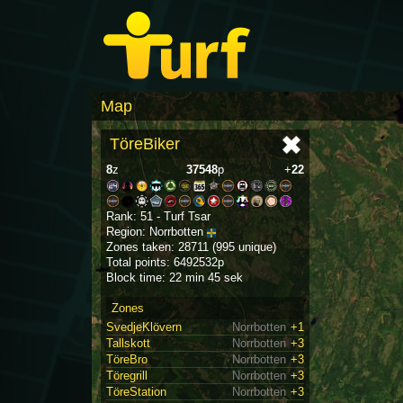
Map
TöreBiker
8
z
37548
p
+
22
Rank: 51 - Turf Tsar
Region: Norrbotten
Zones taken: 28711 (995 unique)
Total points: 6492532p
Block time: 22 min 45 sek
Zones
SvedjeKlövern
Norrbotten
+1
Tallskott
Norrbotten
+3
TöreBro
Norrbotten
+3
Töregrill
Norrbotten
+3
TöreStation
Norrbotten
+3