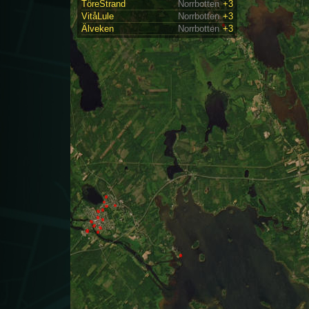
TöreStrand
Norrbotten
+3
VitåLule
Norrbotten
+3
Älveken
Norrbotten
+3