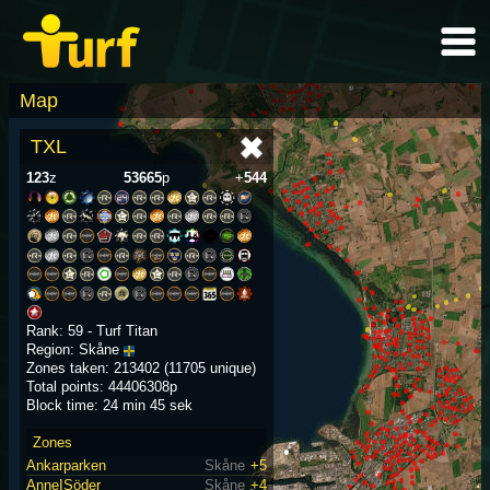
Map
TXL
123
z
53665
p
+
544
Rank: 59 - Turf Titan
Region: Skåne
Zones taken: 213402 (11705 unique)
Total points: 44406308p
Block time: 24 min 45 sek
Zones
Ankarparken
Skåne
+5
AnneISöder
Skåne
+4