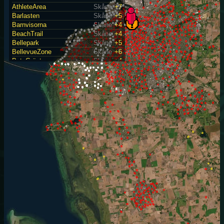
AthleteArea
Skåne
+7
Barlasten
Skåne
+5
Barnvisorna
Skåne
+4
BeachTrail
Skåne
+4
Bellepark
Skåne
+5
BellevueZone
Skåne
+6
BetaGrönt
Skåne
+4
Blåseberga
Skåne
+2
Boberg
Skåne
+6
BreezeZone
Skåne
+3
Brotittaren
Skåne
+4
Brottet
Skåne
+5
BryggaFyra
Skåne
+4
Bunkefloden
Skåne
+3
Bågskytt
Skåne
+6
Bågängen
Skåne
+5
Capricciosa
Skåne
+3
CaseConrad
Skåne
+6
Cliffhanger
Skåne
+5
CranePier
Skåne
+3
Crater
Skåne
+5
CuthultCastle
Skåne
+1
CuthultChurch
Skåne
+1
Cykelkorg
Skåne
+5
Dammråttan
Skåne
+6