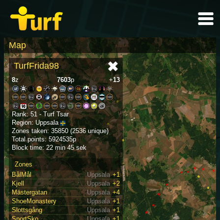
Map
TurfFrida98
8
z
7603
p
+
13
Rank: 51 - Turf Tsar
Region: Uppsala
Zones taken: 35850 (2536 unique)
Total points: 5924535p
Block time: 22 min 45 sek
Zones
BålMål
Uppsala
+1
Kjell
Uppsala
+2
Mästergatan
Uppsala
+4
ShoeMonastery
Uppsala
+1
Slottsgång
Uppsala
+1
SportSko
Uppsala
+1