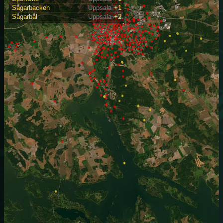
Sågarbacken
Uppsala
+1
Sågarbål
Uppsala
+2