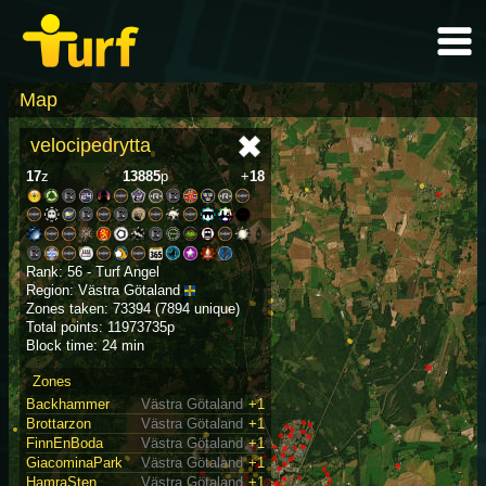
Map
velocipedrytta
17
z
13885
p
+
18
Rank: 56 - Turf Angel
Region: Västra Götaland
Zones taken: 73394 (7894 unique)
Total points: 11973735p
Block time: 24 min
Zones
Backhammer
Västra Götaland
+1
Brottarzon
Västra Götaland
+1
FinnEnBoda
Västra Götaland
+1
GiacominaPark
Västra Götaland
+1
HamraSten
Västra Götaland
+1