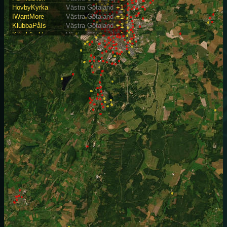
HovbyKyrka
Västra Götaland
+1
IWantMore
Västra Götaland
+1
KlubbaPåIs
Västra Götaland
+1
Körsbärsblom
Västra Götaland
+1
MariesSväng
Västra Götaland
+1
QuercusRubra
Västra Götaland
+1
SnabbSkogsväg
Västra Götaland
+2
Sommarplaner
Västra Götaland
+1
SpåraÖrn
Västra Götaland
+1
Stonehammer
Västra Götaland
+1
TurfFristil
Västra Götaland
+1
Villagläntan
Västra Götaland
+1