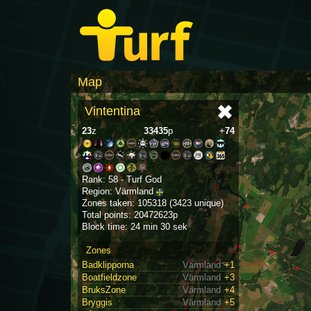
Map
Vintentina
23
z
33435
p
+
74
Rank: 58 - Turf God
Region: Värmland
Zones taken: 105318 (3423 unique)
Total points: 20472623p
Block time: 24 min 30 sek
Zones
Badklipporna
Värmland
+1
Boatfieldzone
Värmland
+3
BruksZone
Värmland
+4
Bryggis
Värmland
+5