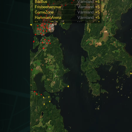
BåtBus
Värmland
+6
Frisbeehammar
Värmland
+5
GameZone
Värmland
+5
HammaröArena
Värmland
+5
HammaröBoll
Värmland
+4
Kanelbulan
Värmland
+1
Klippit
Värmland
+2
OldWoodRoad
Värmland
+4
Räkmackan
Värmland
+3
Rölo
Värmland
+4
Skoghund
Värmland
+1
Skogskrönet
Värmland
+1
Sorgforsådran
Värmland
+1
Spelvägen
Värmland
+5
Stjärnsfors
Värmland
+5
Tassetornet
Värmland
+1
Trippelgolf
Värmland
+4
VibrioCholer
Värmland
+2
ÖlmeKyrka
Värmland
+2