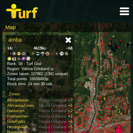
Map
amba
14
z
46196
p
+
68
Rank: 58 - Turf God
Region: Västra Götaland
Zones taken: 107962 (1341 unique)
Total points: 16658493p
Block time: 24 min 30 sek
Zones
Allmänheten
Västra Götaland
+7
AllmännaZonen
Västra Götaland
+6
Dahlström
Västra Götaland
+2
Fiskhamnen
Västra Götaland
+3
GöteFjällis
Västra Götaland
+6
Hemlighålan
Västra Götaland
+5
Hundsvalan
Västra Götaland
+3