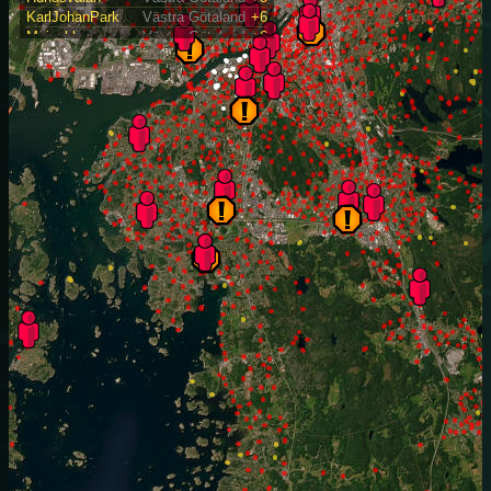
KarlJohanPark
Västra Götaland
+6
Majnabben
Västra Götaland
+6
Masthugg
Västra Götaland
+4
Seglarezonen
Västra Götaland
+4
Sjömansfrun
Västra Götaland
+7
TrappToTrapp
Västra Götaland
+5
Vargö
Västra Götaland
+4