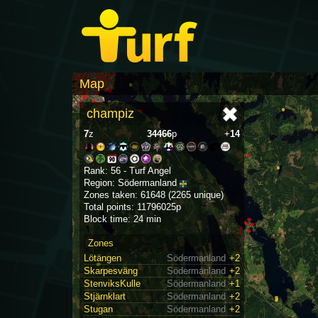
Map
champiz
7
z
34466
p
+
14
Rank: 56 - Turf Angel
Region: Södermanland
Zones taken: 61648 (2265 unique)
Total points: 11796025p
Block time: 24 min
Zones
Lötängen
Södermanland
+2
Skarpesväng
Södermanland
+2
StenviksKulle
Södermanland
+1
Stjärnklart
Södermanland
+2
Stugan
Södermanland
+2