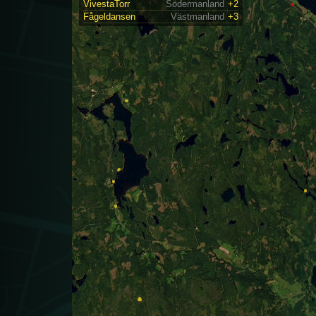
VivestaTorr
Södermanland
+2
Fågeldansen
Västmanland
+3