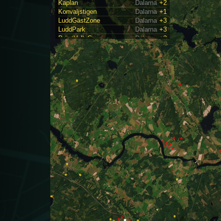
Kaplan
Dalarna
+2
Konvaljstigen
Dalarna
+1
LuddGästZone
Dalarna
+3
LuddPark
Dalarna
+3
PrästVallaGen
Dalarna
+3
Sjukhusvägen
Dalarna
+2
Säterstenen
Dalarna
+4
TackBarbro
Dalarna
+1
TinOfJam
Dalarna
+1
Almers
Halland
+4
BrearedNorth
Halland
+4
DeerRobberyRd
Halland
+3
EastBikeroad
Halland
+2
Kolonier
Halland
+1
MariedalSouth
Halland
+3
Nyhemsplatsen
Halland
+3
PedersEntré
Halland
+3
Ryttargången
Halland
+1
SickDoggie
Halland
+3
TrananSouth
Halland
+3
VallinsCykel
Halland
+3