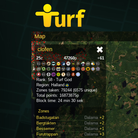
Map
clofen
25
z
47260
p
+
61
Rank: 58 - Turf God
Region: Halland
Zones taken: 79244 (6575 unique)
Total points: 16873875p
Block time: 24 min 30 sek
Zones
Badstugatan
Dalarna
+2
Bergtäkten
Dalarna
+2
Bessemer
Dalarna
+1
Furutrappan
Dalarna
+3