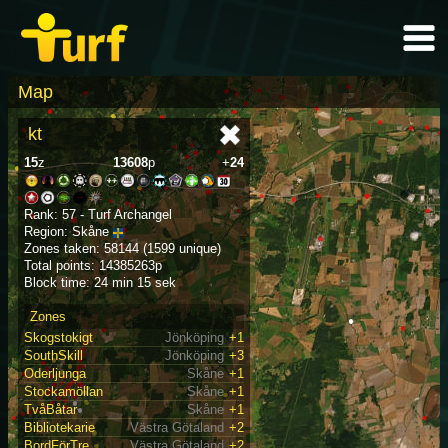
Map
kt
15
z
13608
p
+
24
Rank: 57 - Turf Archangel
Region: Skåne
Zones taken: 58144 (1599 unique)
Total points: 14385263p
Block time: 24 min 15 sek
Zones
Skogstokigt
Jönköping
+1
SouthSkill
Jönköping
+3
Oderljunga
Skåne
+1
Stockamöllan
Skåne
+1
TvåBåtar
Skåne
+1
Bibliotekarie
Västra Götaland
+2
BordFörTre
Västra Götaland
+2