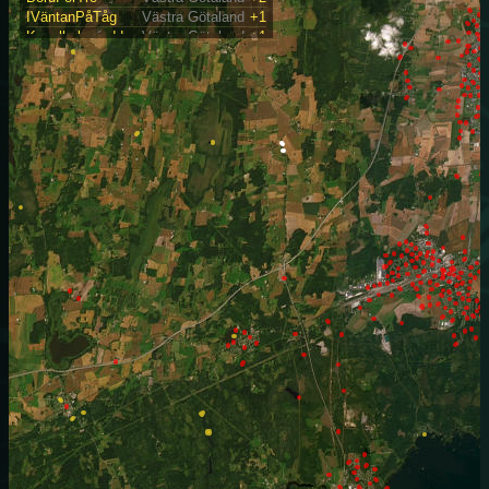
IVäntanPåTåg
Västra Götaland
+1
Kanalholmsudd
Västra Götaland
+1
Lejonpinken
Västra Götaland
+3
HardemoKyrka
Örebro
+2
HemTillHögan
Örebro
+1
Stigvägen
Örebro
+2
StOlofKälla
Örebro
+2
Täbön
Örebro
+1