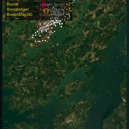
Boställ
Lounais-Suomi
+2
Boställstigen
Lounais-Suomi
+1
BredvidVäg180
Lounais-Suomi
+1
BreviPlan
Lounais-Suomi
+1
Brobackasidan
Lounais-Suomi
+1
Bygränd
Lounais-Suomi
+2
Bärplock
Lounais-Suomi
+1
CourtsZone
Lounais-Suomi
+1
Djupvik
Lounais-Suomi
+1
Eläinristeys
Lounais-Suomi
+1
Empo
Lounais-Suomi
+1
Empola
Lounais-Suomi
+1
ErkinSitruuna
Lounais-Suomi
+1
Ersby
Lounais-Suomi
+2
ErsbyBike
Lounais-Suomi
+1
ErsbyTrack
Lounais-Suomi
+1
ErsbyÄndan
Lounais-Suomi
+1
EttSäkertSätt
Lounais-Suomi
+1
GolfVarning
Lounais-Suomi
+1
GustusLadu
Lounais-Suomi
+1
Haritunkulma
Lounais-Suomi
+1
Harmilanahre
Lounais-Suomi
+1
Hermelinlänk
Lounais-Suomi
+1
HessundZone
Lounais-Suomi
+1
HästarISikte
Lounais-Suomi
+2