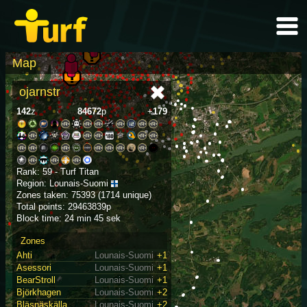
Map
ojarnstr
142
z
84672
p
+
179
Rank: 59 - Turf Titan
Region: Lounais-Suomi
Zones taken: 75393 (1714 unique)
Total points: 29463839p
Block time: 24 min 45 sek
Zones
Ahti
Lounais-Suomi
+1
Asessori
Lounais-Suomi
+1
BearStroll
Lounais-Suomi
+1
Björkhagen
Lounais-Suomi
+2
Bläsnäskälla
Lounais-Suomi
+2