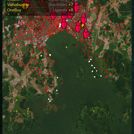
Valhallazone
Stockholm
+7
OneBuy
Uppsala
+8
ArrowZone
Västmanland
+8
Badudden
Västmanland
+3
BearPath
Västmanland
+3
BermudaZone
Västmanland
+9
BirdHouse
Västmanland
+1
BjörnöBeach
Västmanland
+5
Björnöborg
Västmanland
+3
BjörnöBrygga
Västmanland
+3
BjörnöKalhygg
Västmanland
+3
Fullerö
Västmanland
+1
Grytlocket
Västmanland
+2
Gångholmen
Västmanland
+2
GömdIGrönska
Västmanland
+2
HighPaw
Västmanland
+2
Kärrkorset
Västmanland
+1
LajvCastle
Västmanland
+1
LajvInTheRaw
Västmanland
+1
Lipsillen
Västmanland
+3
ListaKärr
Västmanland
+1
Mysteria
Västmanland
+1
NuVänderDet
Västmanland
+2
OldSkiJump
Västmanland
+4
ParkALot
Västmanland
+8