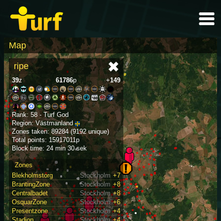
Map
ripe
39
z
61786
p
+
149
Rank: 58 - Turf God
Region: Västmanland
Zones taken: 89284 (9192 unique)
Total points: 15917011p
Block time: 24 min 30 sek
Zones
Blekholmstorg
Stockholm
+7
BrantingZone
Stockholm
+8
Centralbadet
Stockholm
+8
OsquarZone
Stockholm
+6
Presentzone
Stockholm
+4
Stadion
Stockholm
+4